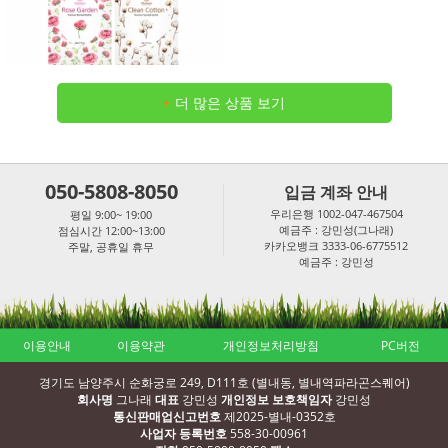
+
더 많은 상품 보기
050-5808-8050
입금 계좌 안내
우리은행 1002-047-467504
평일 9:00~ 19:00
예금주 : 강민성(그나래)
점심시간 12:00~13:00
카카오뱅크 3333-06-6775512
주말, 공휴일 휴무
예금주 : 강민성
이용안내
이용약관
개인정보처리방침
PC버전
경기도 남양주시 순화궁로 249, D111호 (별내동, 별내역파라곤스퀘어)
회사명
그나래
대표
강민성
개인정보 보호책임자
강민성
통신판매업신고번호
제2025-별내-0352호
사업자 등록번호
558-30-00961