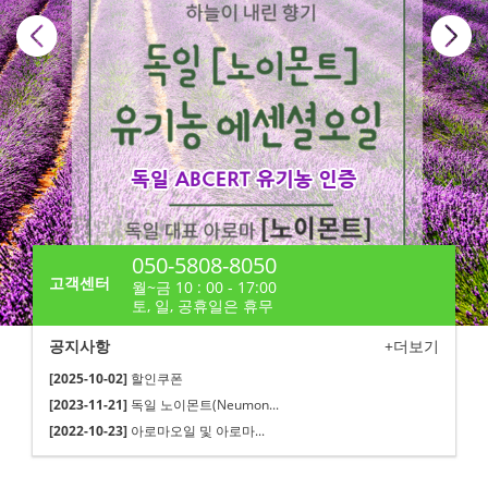
050-5808-8050
고객센터
월~금 10 : 00 - 17:00
토, 일, 공휴일은 휴무
공지사항
+더보기
[2025-10-02]
할인쿠폰
[2023-11-21]
독일 노이몬트(Neumon...
[2022-10-23]
아로마오일 및 아로마...