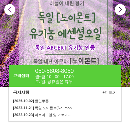
050-5808-8050
고객센터
월~금 10 : 00 - 17:00
토, 일, 공휴일은 휴무
공지사항
+더보기
[2025-10-02]
할인쿠폰
[2023-11-21]
독일 노이몬트(Neumon...
[2022-10-23]
아로마오일 및 아로마...