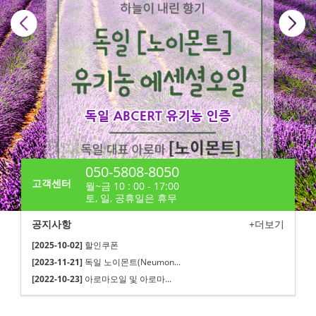
050-5808-8050
고객센터
월~금 10 : 00 - 17:00
토, 일, 공휴일은 휴무
공지사항
+더보기
[2025-10-02]
할인쿠폰
[2023-11-21]
독일 노이몬트(Neumon...
[2022-10-23]
아로마오일 및 아로마...