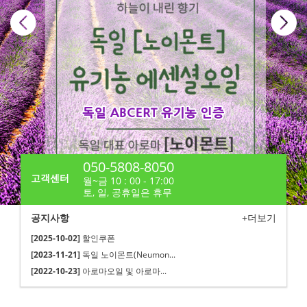
050-5808-8050
고객센터
월~금 10 : 00 - 17:00
토, 일, 공휴일은 휴무
공지사항
+더보기
[2025-10-02]
할인쿠폰
[2023-11-21]
독일 노이몬트(Neumon...
[2022-10-23]
아로마오일 및 아로마...