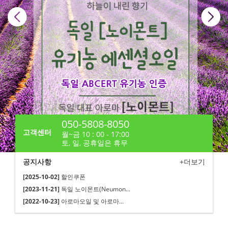
050-5808-8050
고객센터
월~금 10 : 00 - 17:00
토, 일, 공휴일은 휴무
공지사항
+더보기
[2025-10-02]
할인쿠폰
[2023-11-21]
독일 노이몬트(Neumon...
[2022-10-23]
아로마오일 및 아로마...