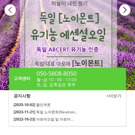
050-5808-8050
고객센터
월~금 10 : 00 - 17:00
토, 일, 공휴일은 휴무
공지사항
+더보기
[2025-10-02]
할인쿠폰
[2023-11-21]
독일 노이몬트(Neumon...
[2022-10-23]
아로마오일 및 아로마...