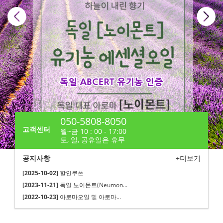
050-5808-8050
고객센터
월~금 10 : 00 - 17:00
토, 일, 공휴일은 휴무
공지사항
+더보기
[2025-10-02]
할인쿠폰
[2023-11-21]
독일 노이몬트(Neumon...
[2022-10-23]
아로마오일 및 아로마...