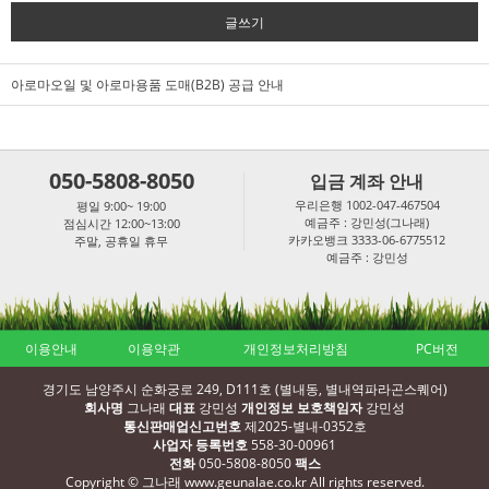
글쓰기
아로마오일 및 아로마용품 도매(B2B) 공급 안내
050-5808-8050
입금 계좌 안내
우리은행 1002-047-467504
평일 9:00~ 19:00
예금주 : 강민성(그나래)
점심시간 12:00~13:00
카카오뱅크 3333-06-6775512
주말, 공휴일 휴무
예금주 : 강민성
이용안내
이용약관
개인정보처리방침
PC버전
경기도 남양주시 순화궁로 249, D111호 (별내동, 별내역파라곤스퀘어)
회사명
그나래
대표
강민성
개인정보 보호책임자
강민성
통신판매업신고번호
제2025-별내-0352호
사업자 등록번호
558-30-00961
전화
050-5808-8050
팩스
Copyright © 그나래 www.geunalae.co.kr All rights reserved.