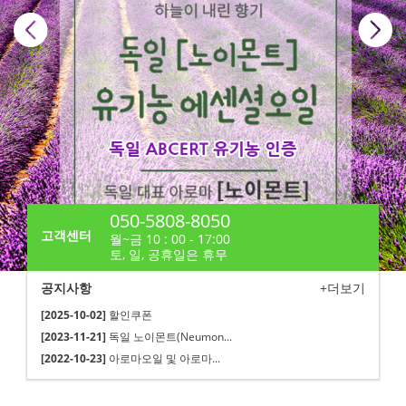
050-5808-8050
고객센터
월~금 10 : 00 - 17:00
토, 일, 공휴일은 휴무
공지사항
+더보기
[2025-10-02]
할인쿠폰
[2023-11-21]
독일 노이몬트(Neumon...
[2022-10-23]
아로마오일 및 아로마...