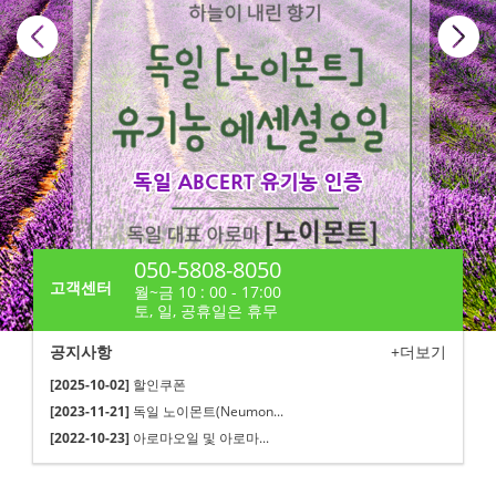
050-5808-8050
고객센터
월~금 10 : 00 - 17:00
토, 일, 공휴일은 휴무
공지사항
+더보기
[2025-10-02]
할인쿠폰
[2023-11-21]
독일 노이몬트(Neumon...
[2022-10-23]
아로마오일 및 아로마...