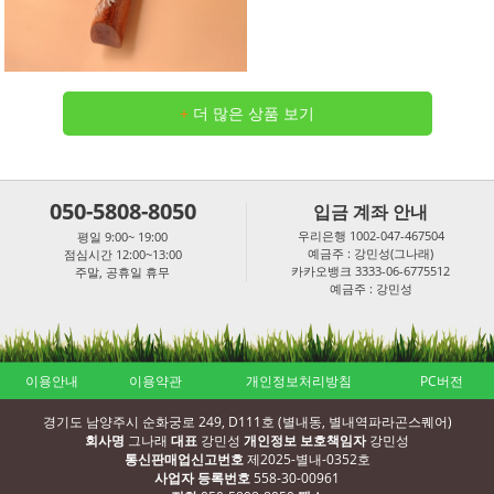
+
더 많은 상품 보기
050-5808-8050
입금 계좌 안내
우리은행 1002-047-467504
평일 9:00~ 19:00
예금주 : 강민성(그나래)
점심시간 12:00~13:00
카카오뱅크 3333-06-6775512
주말, 공휴일 휴무
예금주 : 강민성
이용안내
이용약관
개인정보처리방침
PC버전
경기도 남양주시 순화궁로 249, D111호 (별내동, 별내역파라곤스퀘어)
회사명
그나래
대표
강민성
개인정보 보호책임자
강민성
통신판매업신고번호
제2025-별내-0352호
사업자 등록번호
558-30-00961